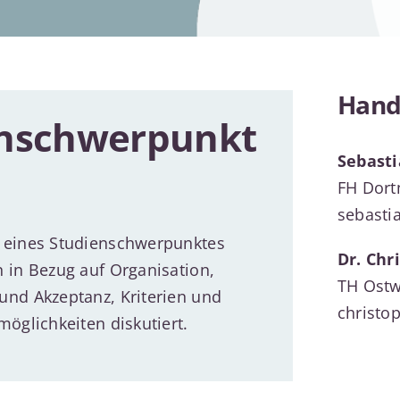
Hand
nschwerpunkt
Sebast
FH Dor
sebasti
 eines Studienschwerpunktes
Dr. Chr
 in Bezug auf Organisation,
TH Ostw
und Akzeptanz, Kriterien und
christo
öglichkeiten diskutiert.