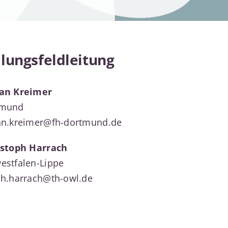
lungsfeldleitung
ian Kreimer
tmund
an.kreimer@fh-dortmund.de
istoph Harrach
estfalen-Lippe
ph.harrach@th-owl.de