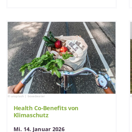
© unsplash | boxedwater
©
Health Co-Benefits von
Klimaschutz
Mi. 14. Januar 2026