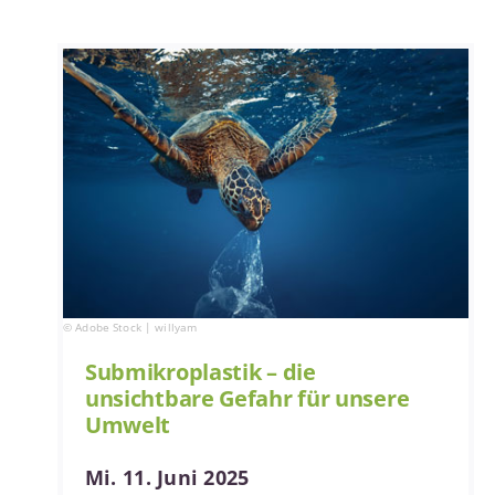
© Adobe Stock | willyam
Submikroplastik – die
unsichtbare Gefahr für unsere
Umwelt
Mi. 11. Juni 2025