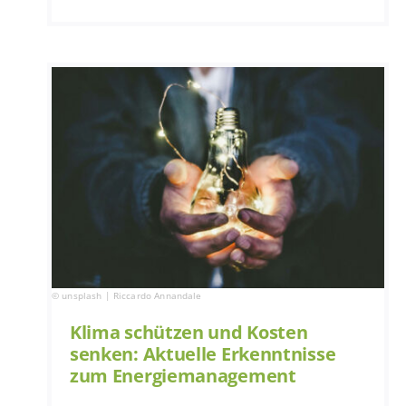
© unsplash | Riccardo Annandale
Klima schützen und Kosten
senken: Aktuelle Erkenntnisse
zum Energiemanagement